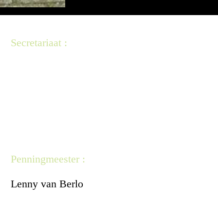
Secretariaat :
Correspondentieadres : Walnoot 17, 5453
LD Langenboom
Erik Selten
secretariaat@verkuskoppe.nl
Penningmeester :
Lenny van Berlo
penningmeester@verkuskoppe.nl